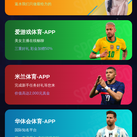
（6）本“隐私政策”的变更
米兰体育网页版登录界面中国有限公司可能随时修改本"隐私政策
否发生了变化。
友情链接：
中华人民共和国住建部
北京市住建委
中国建
© 
服务热线