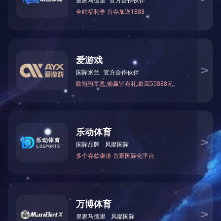
友情链接：
中华人民共和国住建部
北京市住建委
中国建
© 
服务热线
华体会·官方版网站登录入口
|
米兰体育网页版登录界面中国有限公司
|
M