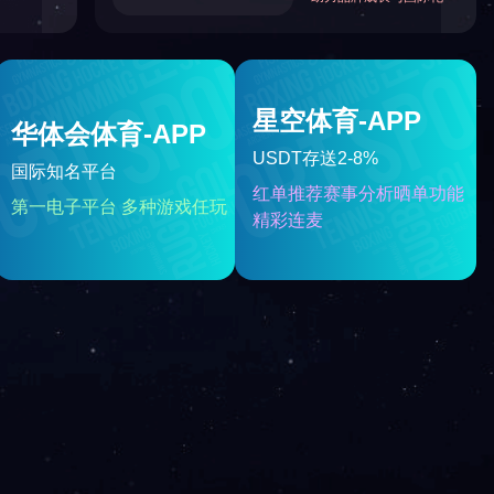
党支部组织全体党员、干部参
观西安渭华起义纪念馆
建设监理协会
中国人事考试网
北京市人事考试网
页版
|
乐动注册
|
乐竞
|
江南网页版
|