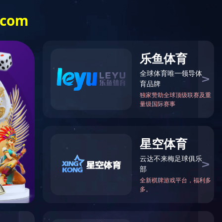
资料下载
|
客户承诺
|
联系我们
页版登录界
合作伙伴
企业文化
限公司
的优化
业务领域
工程监理
项目管理
招标代理
造价咨询
第三方评估
技术服务